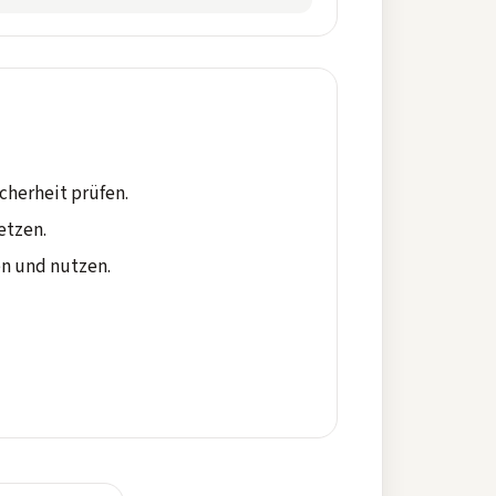
herheit prüfen.
etzen.
n und nutzen.