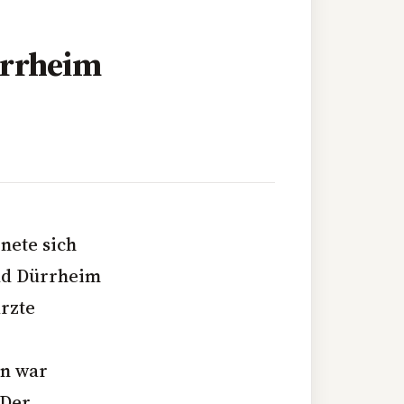
ürrheim
nete sich
Bad Dürrheim
ürzte
nn war
 Der