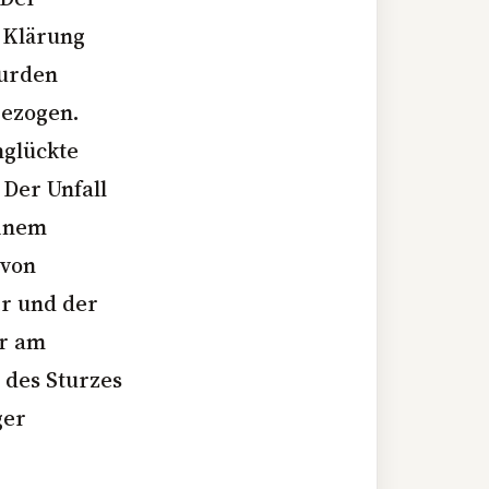
r Klärung
wurden
gezogen.
nglückte
 Der Unfall
einem
 von
er und der
er am
 des Sturzes
ger