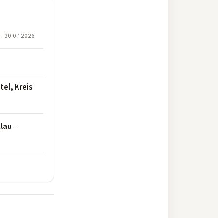
– 30.07.2026
el, Kreis
klau
–