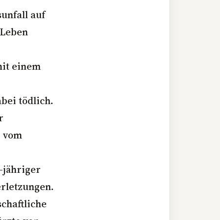
unfall auf
 Leben
mit einem
bei tödlich.
r
r vom
-jähriger
erletzungen.
chaftliche