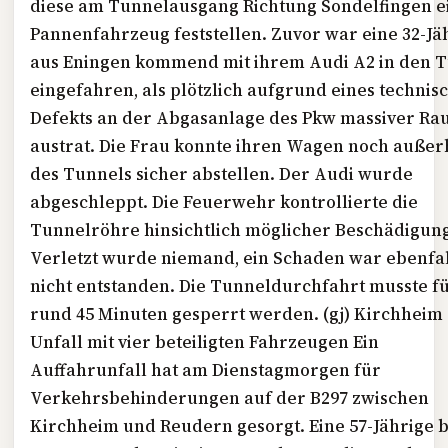
diese am Tunnelausgang Richtung Sondelfingen e
Pannenfahrzeug feststellen. Zuvor war eine 32-Jä
aus Eningen kommend mit ihrem Audi
A2
in den 
eingefahren, als plötzlich aufgrund eines technis
Defekts an der Abgasanlage des Pkw massiver Ra
austrat. Die Frau konnte ihren Wagen noch außer
des Tunnels sicher abstellen. Der Audi wurde
abgeschleppt. Die Feuerwehr kontrollierte die
Tunnelröhre hinsichtlich möglicher Beschädigun
Verletzt wurde niemand, ein Schaden war ebenfal
nicht entstanden. Die Tunneldurchfahrt musste f
rund 45 Minuten gesperrt werden. (gj) Kirchheim 
Unfall mit vier beteiligten Fahrzeugen Ein
Auffahrunfall hat am Dienstagmorgen für
Verkehrsbehinderungen auf der
B297
zwischen
Kirchheim und Reudern gesorgt. Eine 57-Jährige 