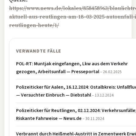
https://www.news.de/lokales/858458963/blaulichtr
aktuell-aus-reutlingen-am-18–03-2025-autounfall-
reutlingen-heute/1/
VERWANDTE FÄLLE
POL-RT: Muntjak eingefangen, Lkw aus dem Verkehr
gezogen, Arbeitsunfall — Presseportal
– 26.02.2025
Polizeiticker für Aalen, 16.12.2024: Ostalbkreis: Unfallflu
— Versuchter Einbruch — Diebstahl
– 13.12.2024
Polizeiticker für Reutlingen, 02.12.2024: Verkehrsunfälle
Riskante Fahrweise — News.de
– 30.11.2024
Verbrannt durch Heißmehl-Austritt in Zementwerk Erw