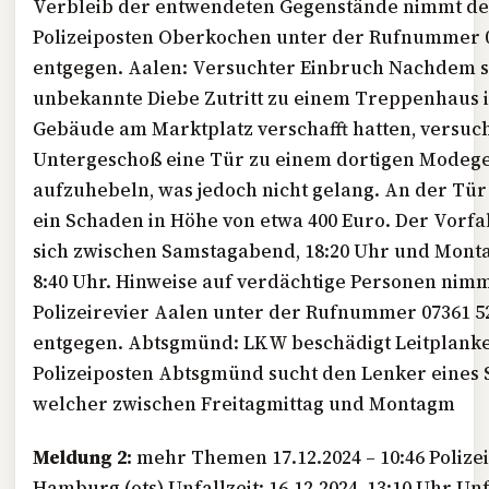
Verbleib der entwendeten Gegenstände nimmt d
Polizeiposten Oberkochen unter der Rufnummer 0
entgegen. Aalen: Versuchter Einbruch Nachdem s
unbekannte Diebe Zutritt zu einem Treppenhaus 
Gebäude am Marktplatz verschafft hatten, versuch
Untergeschoß eine Tür zu einem dortigen Modege
aufzuhebeln, was jedoch nicht gelang. An der Tür
ein Schaden in Höhe von etwa 400 Euro. Der Vorfa
sich zwischen Samstagabend, 18:20 Uhr und Mon
8:40 Uhr. Hinweise auf verdächtige Personen nimm
Polizeirevier Aalen unter der Rufnummer 07361 5
entgegen. Abtsgmünd: LKW beschädigt Leitplank
Polizeiposten Abtsgmünd sucht den Lenker eines S
welcher zwischen Freitagmittag und Montagm
Meldung 2:
mehr Themen 17.12.2024 – 10:46 Poliz
Hamburg (ots) Unfallzeit: 16.12.2024, 13:10 Uhr Unf