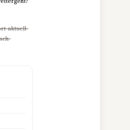
eitergeht?
rt-aktuell-
ach-