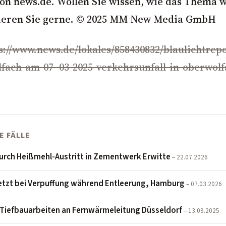
on news.de. Wollen Sie wissen, wie das Thema w
eren Sie gerne. © 2025
MM
New Media GmbH
s://www.news.de/lokales/858430832/blaulichtrepo
fach-am-07–03-2025-verkehrsunfall-in-oberwolf
E FÄLLE
urch Heißmehl-Austritt in Zementwerk Erwitte
– 22.07.2026
letzt bei Verpuffung während Entleerung, Hamburg
– 07.03.2026
i Tiefbauarbeiten an Fernwärmeleitung Düsseldorf
– 13.09.2025