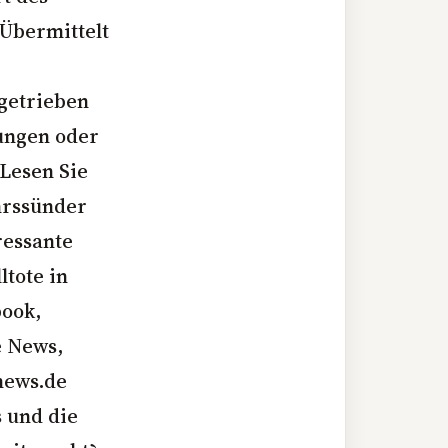
 Übermittelt
ngetrieben
kungen oder
Lesen Sie
hrssünder
ressante
ltote in
book,
e News,
news.de
s und die