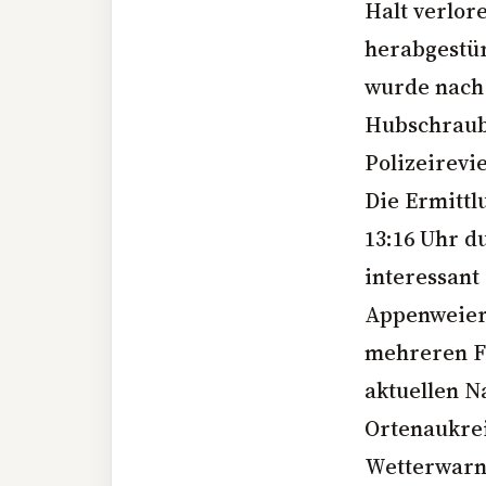
Halt verlor
herabgestür
wurde nach 
Hubschraube
Polizeirevi
Die Ermittl
13:16 Uhr d
interessant
Appenweier
mehreren Fa
aktuellen N
Ortenaukrei
Wetterwarnu