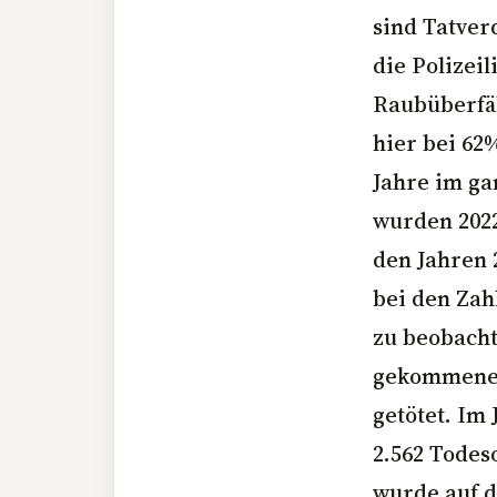
sind Tatver
die Polizeil
Raubüberfäl
hier bei 62%
Jahre im ga
wurden 2022
den Jahren 2
bei den Zah
zu beobacht
gekommenen
getötet. Im
2.562 Todes
wurde auf d