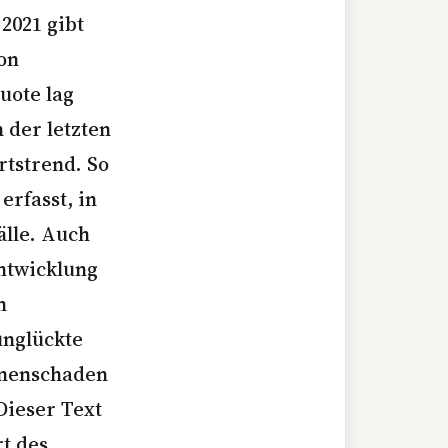
2021 gibt
von
uote lag
 der letzten
rtstrend. So
erfasst, in
älle. Auch
Entwicklung
n
unglückte
sonenschaden
Dieser Text
t des