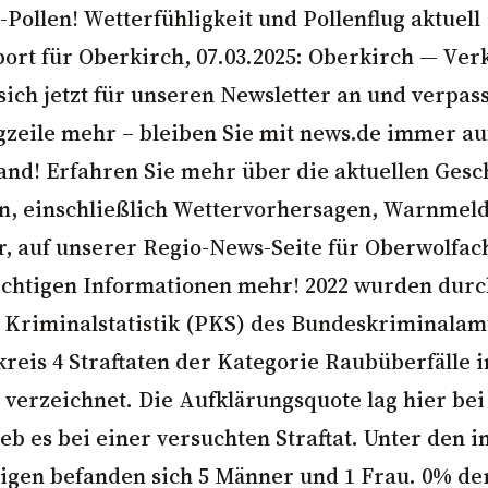
-Pollen! Wetterfühligkeit und Pollenflug aktuell
port für Oberkirch, 07.03.2025: Oberkirch — Ver
sich jetzt für unseren Newsletter an und verpas
gzeile mehr – bleiben Sie mit news.de immer a
and! Erfahren Sie mehr über die aktuellen Gesc
n, einschließlich Wettervorhersagen, Warnmel
, auf unserer Regio-News-Seite für Oberwolfac
ichtigen Informationen mehr! 2022 wurden durc
 Kriminalstatistik (
PKS
) des Bundeskriminalamt
reis 4 Straftaten der Kategorie Raubüberfälle i
erzeichnet. Die Aufklärungsquote lag hier bei
ieb es bei einer versuchten Straftat. Unter den 
igen befanden sich 5 Männer und 1 Frau. 0% de