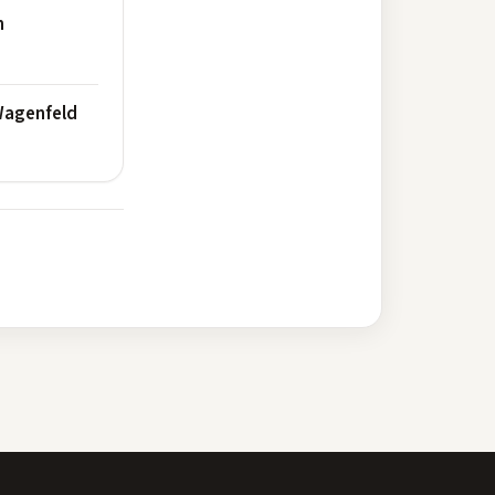
n
 Wagenfeld