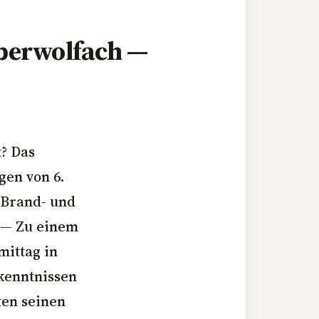
Oberwolfach —
t? Das
gen von 6.
 Brand- und
 — Zu einem
mittag in
kenntnissen
ten seinen