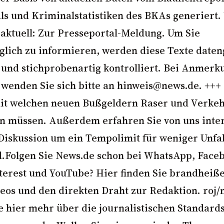
ls und Kriminalstatistiken des BKAs generiert.
aktuell: Zur Presseportal-Meldung. Um Sie
glich zu informieren, werden diese Texte date
t und stichprobenartig kontrolliert. Bei Anmer
wenden Sie sich bitte an hinweis@news.de. +++ 
mit welchen neuen Bußgeldern Raser und Verke
n müssen. Außerdem erfahren Sie von uns inte
 Diskussion um ein Tempolimit für weniger Unfal
.Folgen Sie News.de schon bei WhatsApp, Face
nterest und YouTube? Hier finden Sie brandheiß
deos und den direkten Draht zur Redaktion. roj/
e hier mehr über die journalistischen Standard