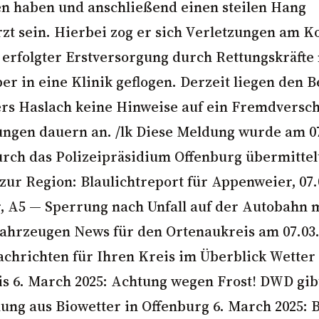
en haben und anschließend einen steilen Hang
zt sein. Hierbei zog er sich Verletzungen am K
erfolgter Erstversorgung durch Rettungskräfte
r in eine Klinik geflogen. Derzeit liegen den 
ers Haslach keine Hinweise auf ein Fremdversch
ungen dauern an. /lk Diese Meldung wurde am 07
urch das Polizeipräsidium Offenburg übermittel
 zur Region: Blaulichtreport für Appenweier, 07.
,
A5
— Sperrung nach Unfall auf der Autobahn 
hrzeugen News für den Ortenaukreis am 07.03.
achrichten für Ihren Kreis im Überblick Wetter
s 6. March 2025: Achtung wegen Frost!
DWD
gib
ng aus Biowetter in Offenburg 6. March 2025: 