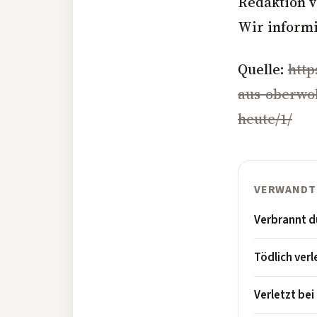
Redaktion v
Wir informi
Quelle:
http
aus-oberwol
heute/1/
VERWANDT
Verbrannt d
Tödlich ver
Verletzt be