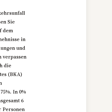
kehrsunfall
sen Sie
uf dem
hehnisse in
dungen und
h verpassen
h die
es (
BKA
)
n
 75%. In 0%
insgesamt 6
r Personen