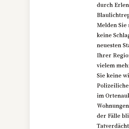
durch Erlen
Blaulichtre
Melden Sie 
keine Schla
neuesten St
Ihrer Regio
vielem mehr
Sie keine w
Polizeiliche
im Ortenauk
Wohnungen v
der Fälle bl
Tatverdächt