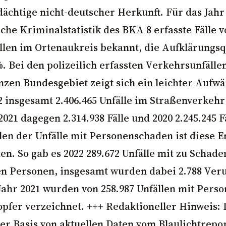
dächtige nicht-deutscher Herkunft. Für das Jahr 
iche Kriminalstatistik des
BKA
8 erfasste Fälle 
len im Ortenaukreis bekannt, die Aufklärungsq
. Bei den polizeilich erfassten Verkehrsunfällen
nzen Bundesgebiet zeigt sich ein leichter Aufwä
 insgesamt 2.406.465 Unfälle im Straßenverkehr 
021 dagegen 2.314.938 Fälle und 2020 2.245.245 F
len der Unfälle mit Personenschaden ist diese 
en. So gab es 2022 289.672 Unfälle mit zu Schade
 Personen, insgesamt wurden dabei 2.788 Ver
 Jahr 2021 wurden von 258.987 Unfällen mit Per
opfer verzeichnet. +++ Redaktioneller Hinweis: 
er Basis von aktuellen Daten vom Blaulichtrepor