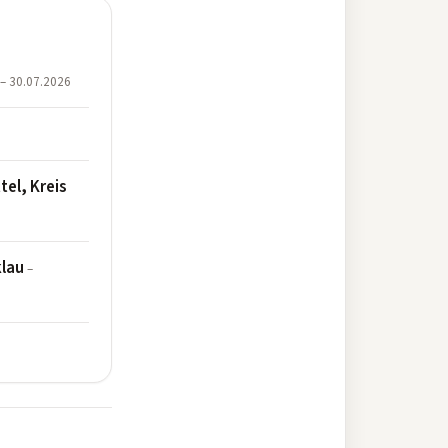
– 30.07.2026
el, Kreis
klau
–