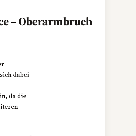
ice – Oberarmbruch
er
sich dabei
in, da die
eiteren